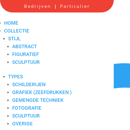
Bedrijven
Particulier
|
Schilderij Verbinden
Artikelnummer:
8088
HOME
COLLECTIE
STIJL
ABSTRACT
FIGURATIEF
SCULPTUUR
TYPES
SCHILDERIJEN
GRAFIEK (ZEEFDRUKKEN )
GEMENGDE TECHNIEK
FOTOGRAFIE
SCULPTUUR
OVERIGE