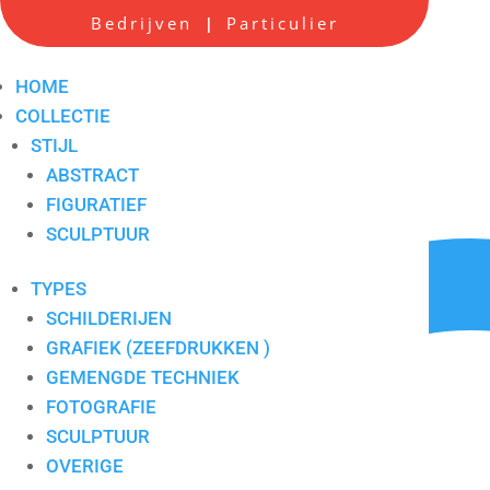
Bedrijven
Particulier
|
Visie 1
Artikelnummer:
01
HOME
COLLECTIE
STIJL
ABSTRACT
FIGURATIEF
SCULPTUUR
TYPES
SCHILDERIJEN
GRAFIEK (ZEEFDRUKKEN )
GEMENGDE TECHNIEK
FOTOGRAFIE
SCULPTUUR
OVERIGE