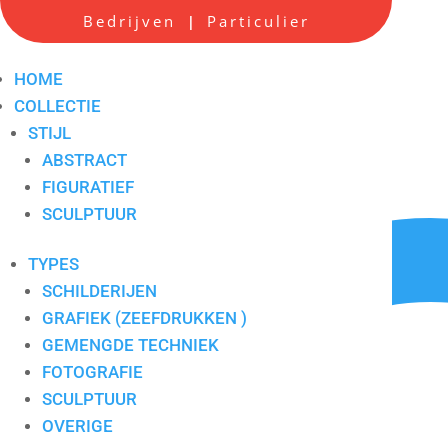
Bedrijven
Particulier
|
Michel Poort 2
Artikelnummer:
8203
HOME
COLLECTIE
STIJL
ABSTRACT
FIGURATIEF
SCULPTUUR
TYPES
SCHILDERIJEN
GRAFIEK (ZEEFDRUKKEN )
GEMENGDE TECHNIEK
FOTOGRAFIE
SCULPTUUR
OVERIGE